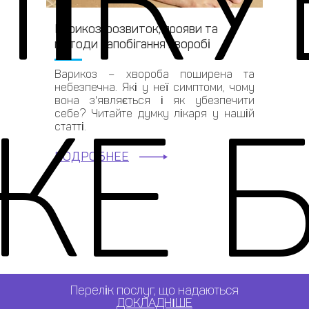
ІК
Варикоз: розвиток, прояви та
методи запобігання хворобі
Варикоз – хвороба поширена та
небезпечна. Які у неї симптоми, чому
вона з'являється і як убезпечити
Е 
себе? Читайте думку лікаря у нашій
статті.
ПОДРОБНЕЕ
Перелік послуг, що надаються
ДОКЛАДНІШЕ