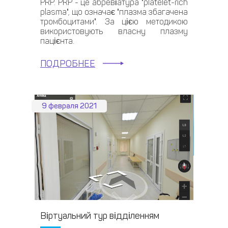
PRP. PRP - це абревіатура "platelet-rich
plasma", що означає "плазма збагачена
тромбоцитами". За цією методикою
використовують власну плазму
пацієнта.
ПОДРОБНЕЕ
9 февраля 2021
Віртуальний тур відділенням