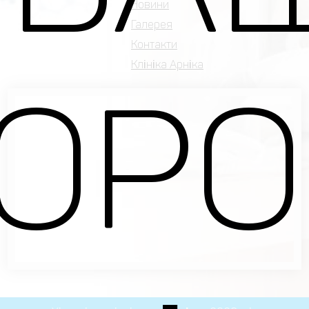
Новини
Галерея
Контакти
Клініка Арніка
ОРО