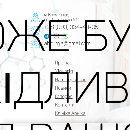
ЖЕ Б
м. Кременчук,
вул. Павлівська б.14
+38 (093) 334-43-05
ahirurgia@gmail.com
Про нас
ІДЛИ
Хірургія
Наш персонал
Новини
Галерея
Контакти
Клініка Арніка