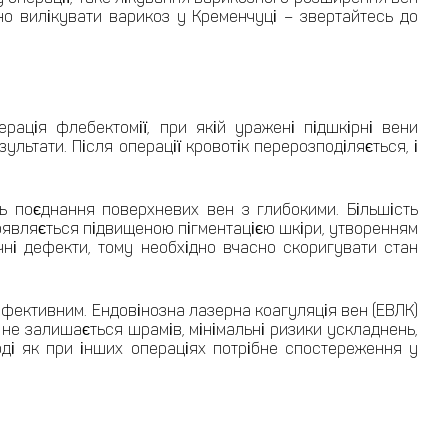
но вилікувати варикоз у Кременчуці – звертайтесь до
рація флебектомії, при якій уражені підшкірні вени
ультати. Після операції кровотік перерозподіляється, і
ь поєднання поверхневих вен з глибокими. Більшість
роявляється підвищеною пігментацією шкіри, утворенням
чні дефекти, тому необхідно вчасно скоригувати стан
фективним. Ендовінозна лазерна коагуляція вен (ЕВЛК)
 не залишається шрамів, мінімальні ризики ускладнень,
оді як при інших операціях потрібне спостереження у