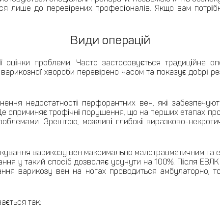
ися лише до перевірених професіоналів. Якщо вам потріб
Види операцій
ї оцінки проблеми. Часто застосовується традиційна опе
варикозної хвороби перевірено часом та показує добрі рез
унення недостатності перфорантних вен, які забезпечуют
. Це спричиняє трофічні порушення, що на перших етапах п
роблемами. Зрештою, можливі глибокі виразково-некроти
ікування варикозу вен максимально малотравматичним та е
ння у такий спосіб дозволяє усунути на 100%. Після ЕВЛК
ання варикозу вен на ногах проводиться амбулаторно, т
ається так: