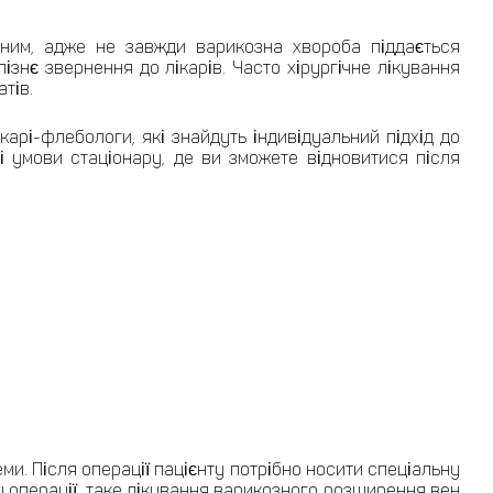
аним, адже не завжди варикозна хвороба піддається
ізнє звернення до лікарів. Часто хірургічне лікування
тів.
карі-флебологи, які знайдуть індивідуальний підхід до
ні умови стаціонару, де ви зможете відновитися після
и. Після операції пацієнту потрібно носити спеціальну
 операції, таке лікування варикозного розширення вен