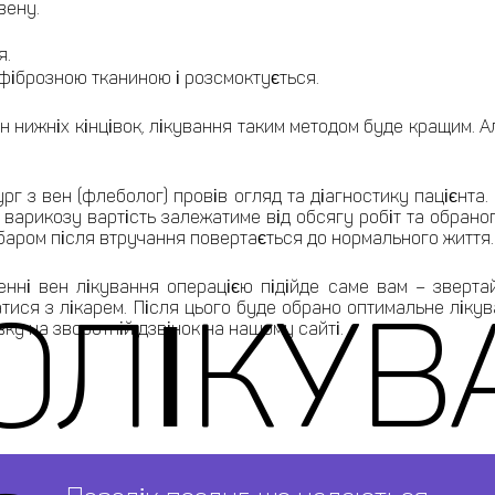
вену.
я.
фіброзною тканиною і розсмоктується.
 нижніх кінцівок, лікування таким методом буде кращим. А
рг з вен (флеболог) провів огляд та діагностику пацієнта.
 варикозу вартість залежатиме від обсягу робіт та обран
абаром після втручання повертається до нормального життя.
ні вен лікування операцією підійде саме вам – звертайт
ОЛІКУВ
ися з лікарем. Після цього буде обрано оптимальне лікува
ку на зворотній дзвінок на нашому сайті.