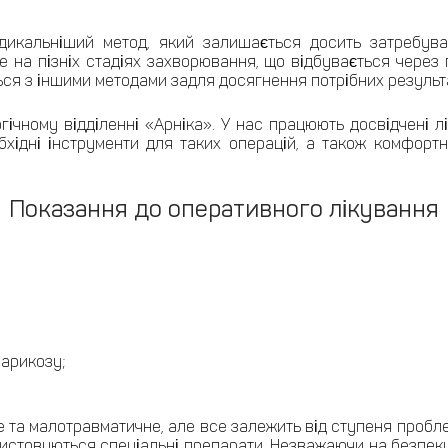
дикальніший метод, який залишається досить затребув
на пізніх стадіях захворювання, що відбувається через п
ся з іншими методами задля досягнення потрібних результа
ічному відділенні «Арніка». У нас працюють досвідчені лі
бхідні інструменти для таких операцій, а також комфорт
Показання до оперативного лікування
варикозу;
 та малотравматичне, але все залежить від ступеня проблем
ристовуються спеціальні препарати. Незважаючи на безпеку