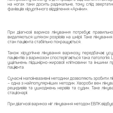
на ногах таки досить радикальне, тому слід звертат
фахівців хірургічного відділення «Арніки».
При діагнозі варикоз лікування потребує правильно
видаляються шляхом розрізів на шкірі. Таке лікування 
стан пацієнта стабільно покращується.
Також хірургічне лікування варикозу передбачає ус
пацієнтів з варикозом спостерігається така патологія
ущільнень підшкірно-жирової клітковини та іншими п
пацієнта.
Сучасні малоінвазивні методики дозволяють зробити л
– одна з найпопулярніших методик. Хвороби вен лікува
рецидивів та ушкоджень нервів та судин. Таке лікув
стаціонарі.
При діагнозі варикоз ніг лікування методом ЕВЛК відбув