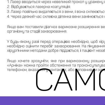
Лазер вводиться через невеликий прокол у уражену 
Відбувається лазерна коагуляція.
Лазер повільно видаляється з вени, і вона склеюєтьс
Через деякий час склеєна ділянка вени замінюється 
Якщо вам поставили діагноз варикозне розширення вен
організму та стадії захворювання.
У будь-якому разі перед операцією необхідно, щоб хіру
необхідно оцінити перебіг захворювання. На лікування
хірургічними методами добре піддається, і пацієнт нез
Якщо хочете зрозуміти, яке при варикозному розширен
САМ
«Арніка» можна пройти обстеження та проконсультуват
телефоном, вказаним у контактах, або заповнивши заяв