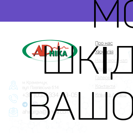
М
ШКІ
Про нас
Хірургія
Наш персонал
Новини
Галерея
м. Кременчук,
ВАШО
Контакти
вул. Павлівська б.14
+38 (093) 334-43-05
Клініка Арніка
ahirurgia@gmail.com