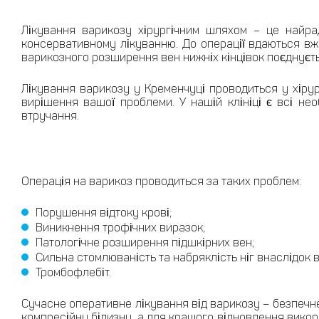
Лікування варикозу хірургічним шляхом – це найра
консервативному лікуванню. До операції вдаються вже 
варикозного розширення вен нижніх кінцівок поєднуєть
Лікування варикозу у Кременчуці проводиться у хірург
вирішення вашої проблеми. У нашій клініці є всі нео
втручання.
Операція на варикоз проводиться за таких проблем:
Порушення відтоку крові;
Виникнення трофічних виразок;
Патологічне розширення підшкірних вен;
Сильна стомлюваність та набряклість ніг внаслідок 
Тромбофлебіт.
Сучасне оперативне лікування від варикозу – безпечне
компресійну білизну, а для кращого відновлення вико