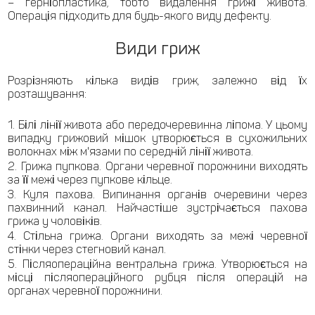
– герніопластика, тобто видалення грижі живота.
Операція підходить для будь-якого виду дефекту.
Види гриж
Розрізняють кілька видів гриж, залежно від їх
розташування:
Білі лінії живота або передочеревинна ліпома. У цьому
випадку грижовий мішок утворюється в сухожильних
волокнах між м'язами по середній лінії живота.
Грижа пупкова. Органи черевної порожнини виходять
за її межі через пупкове кільце.
Куля пахова. Випинання органів очеревини через
пахвинний канал. Найчастіше зустрічається пахова
грижа у чоловіків.
Стільна грижа. Органи виходять за межі черевної
стінки через стегновий канал.
Післяопераційна вентральна грижа. Утворюється на
місці післяопераційного рубця після операцій на
органах черевної порожнини.