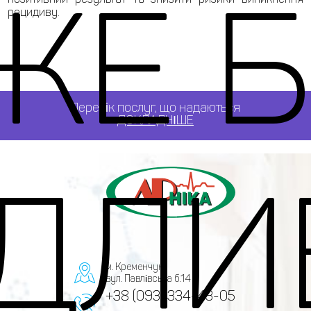
ЖЕ Б
рецидиву.
Перелік послуг, що надаються
ДОКЛАДНІШЕ
ІДЛИ
м. Кременчук,
вул. Павлівська б.14
+38 (093) 334-43-05