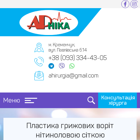
м. Кременчук,
вул. Павлівська б.14
+38 (093) 334-43-05
ahirurgia@gmail.com
Консультація
Меню
хірурга
Пластика грижових воріт
нітиноловою сіткою