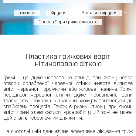
Головна
Хірургія
Загальна хірургія
Операції при грижах живота
Пластика грижових воріт
нітиноловою сіткою
Грижі – це дуже небезпечне явище, при якому через
отвори ослабленої черевної стінки живота випирає
вміст черевної порожнини або жирова тканина. Грижі
передньої черевної стінки дуже небезпечні, вони
травмують навколишні тканини, можуть призводити до
спайкових процесів. Також є ризик утиску, при якому
вміст грижі здавлюється, кровообіг у цій зоні не може.
Цей стан є небезпечним для життя.
На сьогоднішній день єдине ефективне лікування гриж