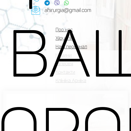
ahirurgia@gmail.com
 ВА
Про нас
Хірургія
Наш персонал
Новини
Галерея
Контакти
Клініка Арніка