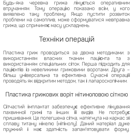
Будь-яка черевна грижа лікується оперативним
втручанням. Тому операцію показано всім, у кого
виявлено таку проблему. Якщо пустити розвиток
проблеми на самоплив, може сформуватися невправна
грижа, що спричиняє масу ускладнень.
Техніки операцій
Пластика гриж проводиться за двома методиками: з
використанням власних тканин пацієнта та з
використанням спеціальних сіток. Перша підходить для
пацієнтів із невеликими грижовими воротами. Друга –
більш універсальна та ефективна. Сучасні операції
проводять як відкритим методом, так і лапароскопічним.
Пластика грижових воріт нітиноловою сіткою
Сітчастий імплантат забезпечує ефективне лікування
пахвинної грижі та інших її видів. Не потребує
пришивання. Це полегшена сітка, натягнута на каркас зі
сплаву титану нікелю (нітінолу). Даний матеріал дуже
пружний і має здатність запам'ятовувати форму.