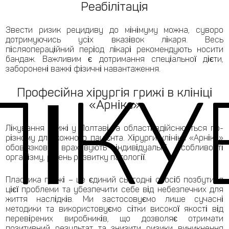
Реабілітація
Звести ризик рецидиву до мінімуму можна, суворо
дотримуючись усіх вказівок лікаря. Весь
післяопераційний період лікарі рекомендують носити
бандаж. Важливим є дотримання спеціальної дієти,
заборонені важкі фізичні навантаження.
ЛІКУ
Професійна хірургія грижі в клініці
«Арніка»
Лікування грижі у Полтаві та області здійснюється по-
різному для кожного пацієнта. Хірурги клініки «Арніка»
обов'язково враховують індивідуальні особливості
організму, рівень розвитку патології.
Пластика грижі – це єдиний сьогодні спосіб позбутися
цієї проблеми та убезпечити себе від небезпечних для
життя наслідків. Ми застосовуємо лише сучасні
методики та використовуємо сітки високої якості від
перевірених виробників, що дозволяє отримати
позитивний результат та знизити ризики виникнення