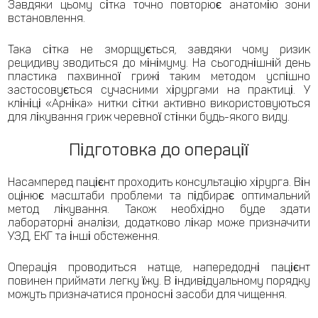
Завдяки цьому сітка точно повторює анатомію зони
встановлення.
Така сітка не зморщується, завдяки чому ризик
рецидиву зводиться до мінімуму. На сьогоднішній день
пластика пахвинної грижі таким методом успішно
застосовується сучасними хірургами на практиці. У
клініці «Арніка» нитки сітки активно використовуються
для лікування гриж черевної стінки будь-якого виду.
Підготовка до операції
Насамперед пацієнт проходить консультацію хірурга. Він
оцінює масштаби проблеми та підбирає оптимальний
метод лікування. Також необхідно буде здати
лабораторні аналізи, додатково лікар може призначити
УЗД, ЕКГ та інші обстеження.
Операція проводиться натще, напередодні пацієнт
повинен приймати легку їжу. В індивідуальному порядку
можуть призначатися проносні засоби для чищення.