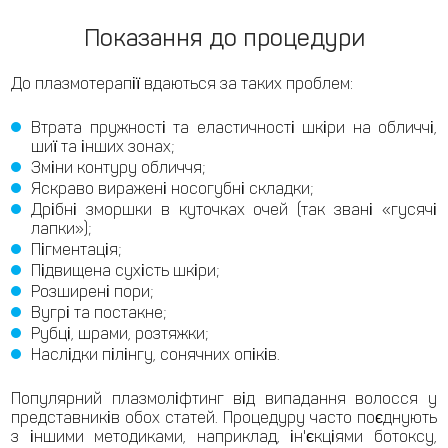
Показання до процедури
До плазмотерапії вдаються за таких проблем:
Втрата пружності та еластичності шкіри на обличчі,
шиї та інших зонах;
Зміни контуру обличчя;
Яскраво виражені носогубні складки;
Дрібні зморшки в куточках очей (так звані «гусячі
лапки»);
Пігментація;
Підвищена сухість шкіри;
Розширені пори;
Вугрі та постакне;
Рубці, шрами, розтяжки;
Наслідки пілінгу, сонячних опіків.
Популярний плазмоліфтинг від випадання волосся у
представників обох статей. Процедуру часто поєднують
з іншими методиками, наприклад, ін'єкціями ботоксу,