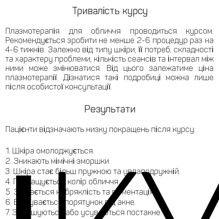
Тривалість курсу
Плазмотерапія для обличчя проводиться курсом.
Рекомендується зробити не менше 2-6 процедур раз на
4-6 тижнів. Залежно від типу шкіри, її потреб, складності
та характеру проблеми, кількість сеансів та інтервал між
ними може змінюватися. Від цього залежатиме ціна
плазмотерапії. Дізнатися такі подробиці можна лише
після особистої консультації.
Результати
Пацієнти відзначають низку покращень після курсу:
Шкіра омолоджується.
Зникають мімічні зморшки.
Шкіра стає більш пружною та увлаподружній.
Покращується колір обличчя.
Знімається набряклість та пігментація.
Відбувається порятунок від акне.
Зменшуються або усуваються постакне.