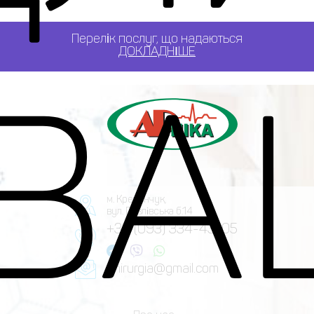
Перелік послуг, що надаються
ДОКЛАДНІШЕ
 ВА
м. Кременчук,
вул. Павлівська б.14
+38 (093) 334-43-05
ahirurgia@gmail.com