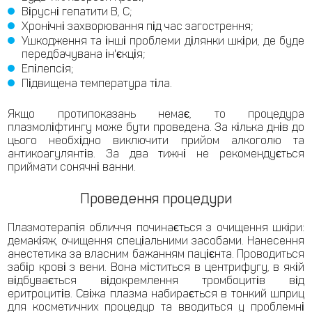
Вірусні гепатити В, С;
Хронічні захворювання під час загострення;
Ушкодження та інші проблеми ділянки шкіри, де буде
передбачувана ін'єкція;
Епілепсія;
Підвищена температура тіла.
Якщо протипоказань немає, то процедура
плазмоліфтингу може бути проведена. За кілька днів до
цього необхідно виключити прийом алкоголю та
антикоагулянтів. За два тижні не рекомендується
приймати сонячні ванни.
Проведення процедури
Плазмотерапія обличчя починається з очищення шкіри:
демакіяж, очищення спеціальними засобами. Нанесення
анестетика за власним бажанням пацієнта. Проводиться
забір крові з вени. Вона міститься в центрифугу, в якій
відбувається відокремлення тромбоцитів від
еритроцитів. Свіжа плазма набирається в тонкий шприц
для косметичних процедур та вводиться у проблемні