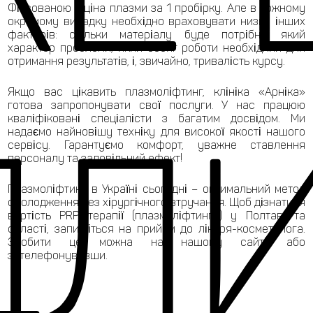
Фіксованою є ціна плазми за 1 пробірку. Але в кожному
окремому випадку необхідно враховувати низку інших
факторів: скільки матеріалу буде потрібно, який
характер проблеми, який обсяг роботи необхідний для
отримання результатів, і, звичайно, тривалість курсу.
Якщо вас цікавить плазмоліфтинг, клініка «Арніка»
готова запропонувати свої послуги. У нас працюю
ДЛ
кваліфіковані спеціалісти з багатим досвідом. Ми
надаємо найновішу техніку для високої якості нашого
сервісу. Гарантуємо комфорт, уважне ставлення
персоналу та задовільний ефект!
Плазмоліфтинг в Україні сьогодні – оптимальний метод
омолодження без хірургічного втручання. Щоб дізнатися
вартість PRP терапії (плазмоліфтингу) у Полтаві та
області, запишіться на прийом до лікаря-косметолога.
Зробити це можна на нашому сайті, або
зателефонувавши.