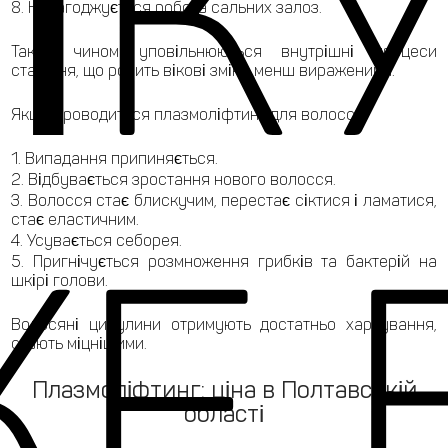
ІК
Налагоджується робота сальних залоз.
Таким чином уповільнюються внутрішні процеси
старіння, що робить вікові зміни менш вираженими.
Якщо проводиться плазмоліфтинг для волосся:
Випадання припиняється.
Відбувається зростання нового волосся.
Волосся стає блискучим, перестає сіктися і ламатися,
стає еластичним.
Е 
Усувається себорея.
Пригнічується розмноження грибків та бактерій на
шкірі голови.
Волосяні цибулини отримують достатньо харчування,
стають міцнішими.
Плазмоліфтинг: ціна в Полтавській
області