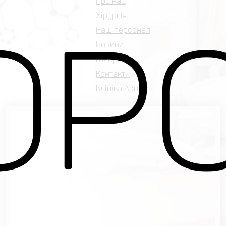
Про нас
Хірургія
ОРО
Наш персонал
Новини
Галерея
Контакти
Клініка Арніка