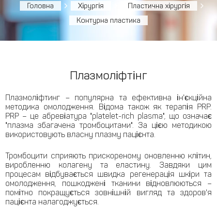
Головна
Хірургія
Пластична хірургія
Контурна пластика
Плазмоліфтінг
Плазмоліфтинг – популярна та ефективна ін'єкційна
методика омолодження. Відома також як терапія PRP.
PRP – це абревіатура "platelet-rich plasma", що означає
"плазма збагачена тромбоцитами". За цією методикою
використовують власну плазму пацієнта.
Тромбоцити сприяють прискореному оновленню клітин,
виробленню колагену та еластину. Завдяки цим
процесам відбувається швидка регенерація шкіри та
омолодження, пошкоджені тканини відновлюються –
помітно покращується зовнішній вигляд та здоров'я
пацієнта налагоджується.