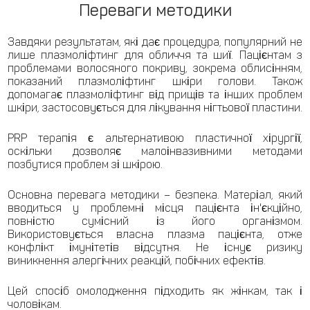
Переваги методики
Завдяки результатам, які дає процедура, популярний не
лише плазмоліфтинг для обличчя та шиї. Пацієнтам з
проблемами волосяного покриву, зокрема облисінням,
показаний плазмоліфтинг шкіри голови. Також
допомагає плазмоліфтинг від прищів та інших проблем
шкіри, застосовується для лікування нігтьової пластини.
PRP терапія є альтернативою пластичної хірургії,
оскільки дозволяє малоінвазивними методами
позбутися проблем зі шкірою.
Основна перевага методики – безпека. Матеріал, який
вводиться у проблемні місця пацієнта ін'єкційно,
повністю сумісний із його організмом.
Використовується власна плазма пацієнта, отже
конфлікт імунітетів відсутня. Не існує ризику
виникнення алергічних реакцій, побічних ефектів.
Цей спосіб омолодження підходить як жінкам, так і
чоловікам.