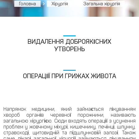
Головна
Хірургія
Загальна хірургія
ВИДАЛЕННЯ ДОБРОЯКІСНИХ
УТВОРЕНЬ
ОПЕРАЦІЇ ПРИ ГРИЖАХ ЖИВОТА
Напрямок медицини, який займається лікуванням
хвороб органів черевної порожнини, називають
загальною хірургією. Сюди входять операції з усунення
проблем у жовчному міхурі, кишечнику, печінці, шлунку,
стравоході, щитовидній та підшлунковій залозі. Також
саме лікарі загальної хірургії займаються лікуванням