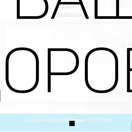
Контакти
Клініка Арніка
ОРО
Хірургічне відділення
Арніка
- 2026 рік