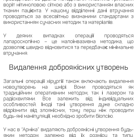
воріт нітиноловою сіткою або з використанням власних
тканин пацієнта. У нашому відділенні дані втручання
проводяться за всесвітньо визнаними стандартами з
використанням сучасних методик та матеріалів.
У деяких випадках операції проводяться
лапароскопічно – це малоінвазивна методика, що
дозволяє швидко відновитися та передбачає мінімальне
втручання.
Видалення доброякісних утворень
Загальні операції хірургії також включають видалення
новоутворень на шкірі. Вони проводяться як
традиційним оперативним методом, так і лазером та
радіохвилями. Все залежить від індивідуальних
особливостей. Іноді такі утворення дуже складно
відрізнити від злоякісних, тому перш ніж проводити
будь-які маніпуляції, необхідно зробити біопсію.
У нас в “Арніка” видаляють доброякісні утворення будь-
яким методом, залежно від їх розміру та типу.