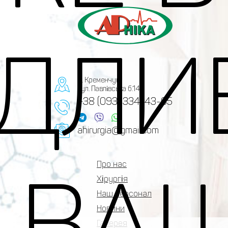
ІДЛИ
м. Кременчук,
вул. Павлівська б.14
+38 (093) 334-43-05
ahirurgia@gmail.com
Про нас
 ВА
Хірургія
Наш персонал
Новини
Галерея