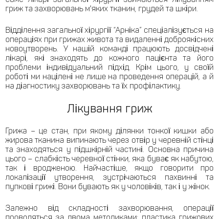
гриж та захворювань м'яких тканин, грудей та шкіри.
Відділення загальної хірургії “Арніка” спеціалізується на
операціях при грижах живота та видаленні доброякісних
новоутворень. У нашій команді працюють досвідчені
лікарі, які знаходять до кожного пацієнта та його
проблеми індивідуальний підхід. Крім цього, у своїй
роботі ми націлені не лише на проведення операцій, а й
на діагностику захворювань та їх профілактику.
Лікування гриж
Грижа – це стан, при якому ділянки тонкої кишки або
жирова тканина випинають через отвір у черевній стінці
та знаходяться у підшкірній частині. Основна причина
цього – слабкість черевної стінки, яка буває як набутою,
так і вродженою. Найчастіше, якщо говорити про
локалізації утворення, зустрічаються пахвинні та
пупкові грижі. Вони бувають як у чоловіків, так і у жінок.
Залежно від складності захворювання, операції
проводяться за двома методиками: пластика грижових