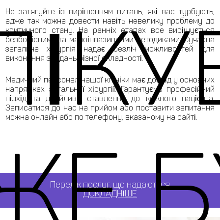
Не затягуйте із вирішенням питань, які вас турбують,
ЛІКУ
адже так можна довести навіть невелику проблему до
критичного стану. На ранніх етапах все вирішується
безболісними та малоінвазивними методиками. Сучасна
загальна хірургія надає безліч можливостей для
виконання завдань різної складності.
Медичний персонал нашої клініки має досвід у основних
напрямках загальної хірургії. Гарантуємо професійний
підхід та дбайливе ставлення до кожного пацієнта.
Записатися до нас на прийом або поставити запитання
можна онлайн або по телефону, вказаному на сайті.
ЖЕ Б
Перелік послуг, що надаються
ДОКЛАДНІШЕ