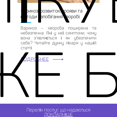
ІК
Варикоз: розвиток, прояви та
методи запобігання хворобі
Варикоз – хвороба поширена та
небезпечна. Які у неї симптоми, чому
вона з'являється і як убезпечити
Е 
себе? Читайте думку лікаря у нашій
статті.
ПОДРОБНЕЕ
Перелік послуг, що надаються
ДОКЛАДНІШЕ