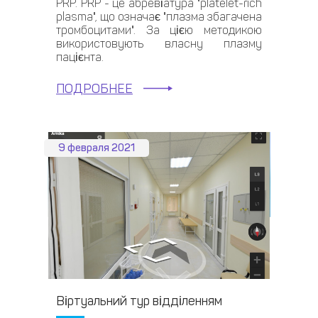
PRP. PRP - це абревіатура "platelet-rich
plasma", що означає "плазма збагачена
тромбоцитами". За цією методикою
використовують власну плазму
пацієнта.
ПОДРОБНЕЕ
9 февраля 2021
Віртуальний тур відділенням