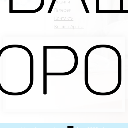
Новини
Галерея
Контакти
Клініка Арніка
ОРО