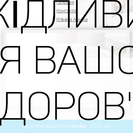
КІДЛИВ
Галерея
Контакти
Клініка Арніка
Я ВАШ
ДОРОВ
Хірургічне відділення
Арніка
- 2026 рік