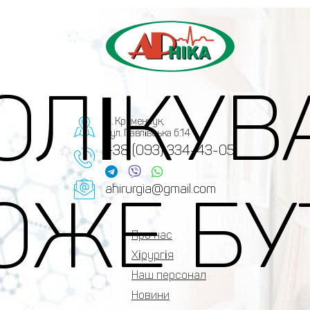
ОЛІКУВ
м. Кременчук,
вул. Павлівська б.14
+38 (093) 334-43-05
ahirurgia@gmail.com
ОЖЕ БУ
Про нас
Хірургія
Наш персонал
Новини